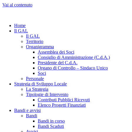
Vai al contenuto
Home
Il GAL
Il GAL
Territorio
Organigramma
Assemblea dei Soci
Consiglio di Amministrazione (C.d.A.)
Presidente del C.d.A.
Organo di Controllo – Sindaco Unico
Soci
Personale
Strategia di Sviluppo Locale
La Strategia
Tipologie di Intervento
Contributi Pubblici Ricevuti
Elenco Progetti Finanziati
Bandi e avvisi
Bandi
Bandi in corso
Bandi Scaduti
Avvisi