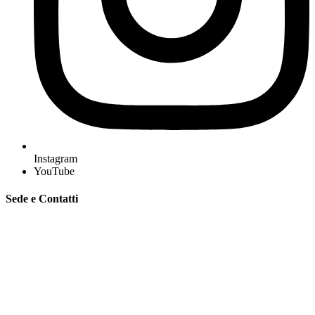
Instagram
YouTube
Sede e Contatti
GAL “Terre Sabine e Tiburtine”
Via Tiburtina, 2 – 00019 Tivoli (Rm)
C.F. 94091980584
Mobile e whatsapp:
335 7151041 – 348 1231869 –
333 4775956
segreteria@galterresabinetiburtine.it