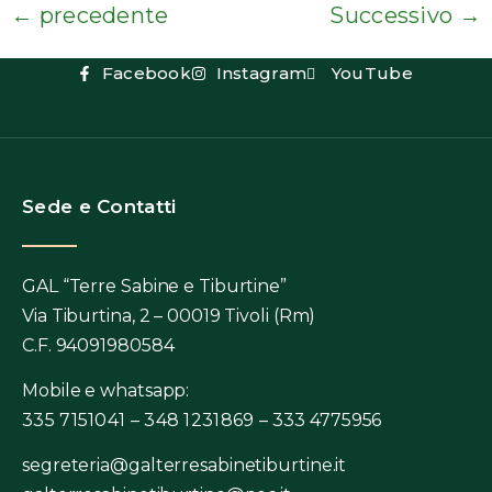
←
precedente
Successivo
→
Facebook
Instagram
YouTube
Sede e Contatti
GAL “Terre Sabine e Tiburtine”
Via Tiburtina, 2 – 00019 Tivoli (Rm)
C.F. 94091980584
Mobile e whatsapp:
335 7151041 – 348 1231869 –
333 4775956
segreteria@galterresabinetiburtine.it