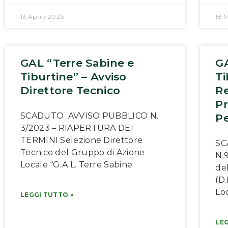
13 Aprile 2026
18 
GAL “Terre Sabine e
GA
Tiburtine” – Avviso
Ti
Direttore Tecnico
Re
Pr
SCADUTO AVVISO PUBBLICO N.
Pe
3/2023 – RIAPERTURA DEI
TERMINI Selezione Direttore
SC
Tecnico del Gruppo di Azione
N.
Locale “G.A.L. Terre Sabine
del
(D
Loc
LEGGI TUTTO »
LEG