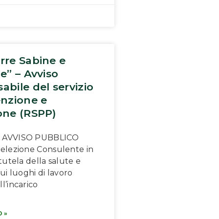
rre Sabine e
e” – Avviso
abile del servizio
enzione e
one (RSPP)
AVVISO PUBBLICO
elezione Consulente in
tutela della salute e
ui luoghi di lavoro
l’incarico
 »