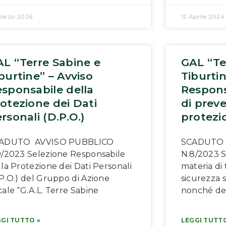
Marzo 2026
12 Aprile 2024
L “Terre Sabine e
GAL “Te
burtine” – Avviso
Tiburtin
sponsabile della
Respons
otezione dei Dati
di prev
rsonali (D.P.O.)
protezi
ADUTO AVVISO PUBBLICO
SCADUTO 
9/2023 Selezione Responsabile
N.8/2023 S
la Protezione dei Dati Personali
materia di 
.P.O.) del Gruppo di Azione
sicurezza s
ale “G.A.L. Terre Sabine
nonché del
GI TUTTO »
LEGGI TUTTO