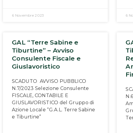
6 Novembre 2023
6 N
GAL “Terre Sabine e
GA
Tiburtine” – Avviso
Ti
Consulente Fiscale e
R
Giuslavoristico
Am
Fi
SCADUTO AVVISO PUBBLICO
N.7/2023 Selezione Consulente
SC
FISCALE, CONTABILE E
N.
GIUSLAVORISTICO del Gruppo di
Amm
Azione Locale “G.A.L. Terre Sabine
Gr
e Tiburtine”
Te