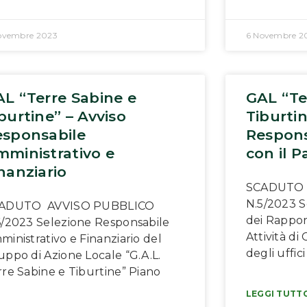
ovembre 2023
6 Novembre 2
L “Terre Sabine e
GAL “Te
burtine” – Avviso
Tiburti
esponsabile
Respons
ministrativo e
con il P
nanziario
SCADUTO 
N.5/2023 S
ADUTO AVVISO PUBBLICO
dei Rapport
6/2023 Selezione Responsabile
Attività d
inistrativo e Finanziario del
degli uffici
uppo di Azione Locale “G.A.L.
rre Sabine e Tiburtine” Piano
LEGGI TUTTO