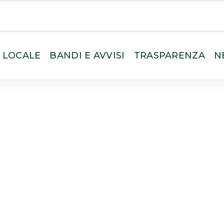
O LOCALE
BANDI E AVVISI
TRASPARENZA
N
isi Scaduti