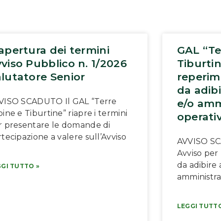
apertura dei termini
GAL “Te
viso Pubblico n. 1/2026
Tiburtin
lutatore Senior
reperim
da adibi
VISO SCADUTO Il GAL “Terre
e/o amm
ine e Tiburtine” riapre i termini
operati
r presentare le domande di
tecipazione a valere sull’Avviso
AVVISO SC
Avviso per
da adibire 
GI TUTTO »
amministra
LEGGI TUTTO