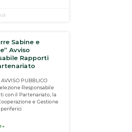
023
rre Sabine e
ne” Avviso
abile Rapporti
artenariato
AVVISO PUBBLICO
elezione Responsabile
i con il Partenariato, la
i Cooperazione e Gestione
 periferici
 »