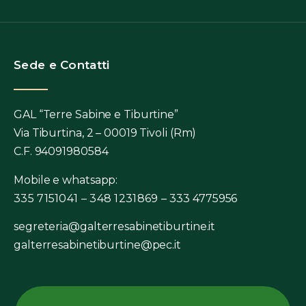
Sede e Contatti
GAL “Terre Sabine e Tiburtine”
Via Tiburtina, 2 – 00019 Tivoli (Rm)
C.F. 94091980584
Mobile e whatsapp:
335 7151041 – 348 1231869 –
333 4775956
segreteria@galterresabinetiburtine.it
galterresabinetiburtine@pec.it