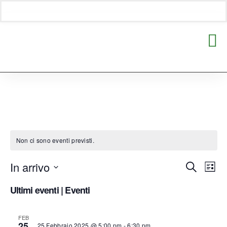
#GALTST
Non ci sono eventi previsti.
In arrivo
Eventi
Ev
Cerca
Lista
Seleziona
Vis
Ricerc
Ultimi eventi | Eventi
la
Nav
data.
E
FEB
25
25 Febbraio 2025 @ 5:00 pm
-
6:30 pm