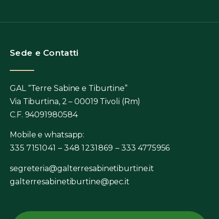
Sede e Contatti
GAL “Terre Sabine e Tiburtine”
Via Tiburtina, 2 – 00019 Tivoli (Rm)
C.F. 94091980584
Mobile e whatsapp:
335 7151041 – 348 1231869 –
333 4775956
segreteria@galterresabinetiburtine.it
galterresabinetiburtine@pec.it