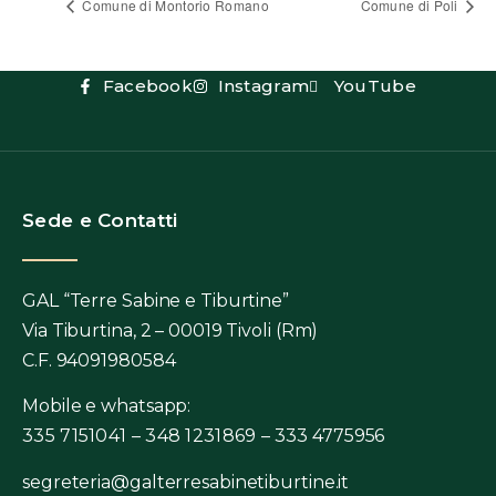
Comune di Montorio Romano
Comune di Poli
Facebook
Instagram
YouTube
Sede e Contatti
GAL “Terre Sabine e Tiburtine”
Via Tiburtina, 2 – 00019 Tivoli (Rm)
C.F. 94091980584
Mobile e whatsapp:
335 7151041 – 348 1231869 –
333 4775956
segreteria@galterresabinetiburtine.it