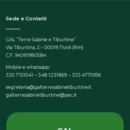
Sede e Contatti
GAL “Terre Sabine e Tiburtine”
Via Tiburtina, 2 – 00019 Tivoli (Rm)
C.F. 94091980584
Mobile e whatsapp:
335 7151041 – 348 1231869 –
333 4775956
segreteria@galterresabinetiburtine.it
galterresabinetiburtine@pec.it