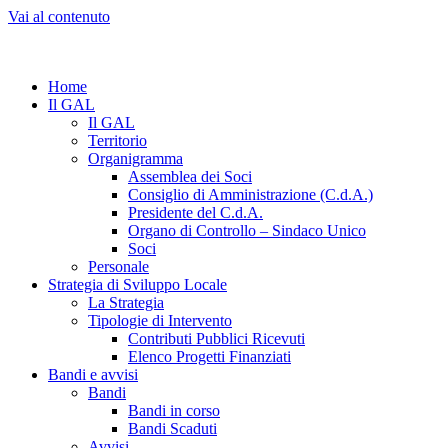
Vai al contenuto
Home
Il GAL
Il GAL
Territorio
Organigramma
Assemblea dei Soci
Consiglio di Amministrazione (C.d.A.)
Presidente del C.d.A.
Organo di Controllo – Sindaco Unico
Soci
Personale
Strategia di Sviluppo Locale
La Strategia
Tipologie di Intervento
Contributi Pubblici Ricevuti
Elenco Progetti Finanziati
Bandi e avvisi
Bandi
Bandi in corso
Bandi Scaduti
Avvisi