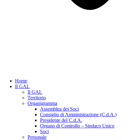
Home
Il GAL
Il GAL
Territorio
Organigramma
Assemblea dei Soci
Consiglio di Amministrazione (C.d.A.)
Presidente del C.d.A.
Organo di Controllo – Sindaco Unico
Soci
Personale