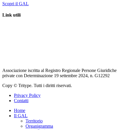
Scopri il GAL
Link utili
Regione Lazio – LazioEuropa
Unione Europea
Ministero dell’agricoltura, della sovranità alimentare e delle foreste
Rete Rurale Nazionale
Associazione iscritta al Registro Regionale Persone Giuridiche
private con Determinazione 19 settembre 2024, n. G12292
Copy © Tritype. Tutti i diritti riservati.
Privacy Policy
Contatti
Home
Il GAL
Territorio
Organigramma