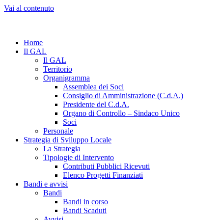
Vai al contenuto
Home
Il GAL
Il GAL
Territorio
Organigramma
Assemblea dei Soci
Consiglio di Amministrazione (C.d.A.)
Presidente del C.d.A.
Organo di Controllo – Sindaco Unico
Soci
Personale
Strategia di Sviluppo Locale
La Strategia
Tipologie di Intervento
Contributi Pubblici Ricevuti
Elenco Progetti Finanziati
Bandi e avvisi
Bandi
Bandi in corso
Bandi Scaduti
Avvisi