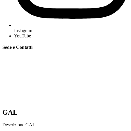
Instagram
YouTube
Sede e Contatti
GAL “Terre Sabine e Tiburtine”
Via Tiburtina, 2 – 00019 Tivoli (Rm)
C.F. 94091980584
Mobile e whatsapp:
335 7151041 – 348 1231869 –
333 4775956
segreteria@galterresabinetiburtine.it
galterresabinetiburtine@pec.it
GAL
Descrizione GAL