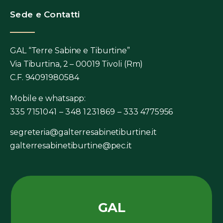
Sede e Contatti
GAL “Terre Sabine e Tiburtine”
Via Tiburtina, 2 – 00019 Tivoli (Rm)
C.F. 94091980584
Mobile e whatsapp:
335 7151041 – 348 1231869 –
333 4775956
segreteria@galterresabinetiburtine.it
galterresabinetiburtine@pec.it
GAL