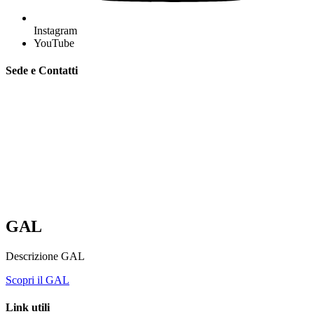
Instagram
YouTube
Sede e Contatti
GAL “Terre Sabine e Tiburtine”
Via Tiburtina, 2 – 00019 Tivoli (Rm)
C.F. 94091980584
Mobile e whatsapp:
335 7151041 – 348 1231869 –
333 4775956
segreteria@galterresabinetiburtine.it
galterresabinetiburtine@pec.it
GAL
Descrizione GAL
Scopri il GAL
Link utili