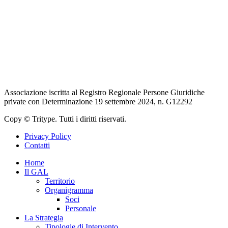
Regione Lazio – LazioEuropa
Unione Europea
Ministero dell’agricoltura, della sovranità alimentare e delle foreste
Rete Rurale Nazionale
Associazione iscritta al Registro Regionale Persone Giuridiche
private con Determinazione 19 settembre 2024, n. G12292
Copy © Tritype. Tutti i diritti riservati.
Privacy Policy
Contatti
Home
Il GAL
Territorio
Organigramma
Soci
Personale
La Strategia
Tipologie di Intervento