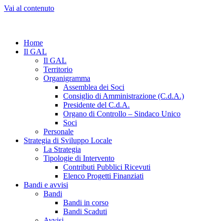
Vai al contenuto
Home
Il GAL
Il GAL
Territorio
Organigramma
Assemblea dei Soci
Consiglio di Amministrazione (C.d.A.)
Presidente del C.d.A.
Organo di Controllo – Sindaco Unico
Soci
Personale
Strategia di Sviluppo Locale
La Strategia
Tipologie di Intervento
Contributi Pubblici Ricevuti
Elenco Progetti Finanziati
Bandi e avvisi
Bandi
Bandi in corso
Bandi Scaduti
Avvisi