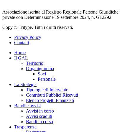
Rete Rurale Nazionale
Associazione iscritta al Registro Regionale Persone Giuridiche
private con Determinazione 19 settembre 2024, n. G12292
Copy © Tritype. Tutti i diritti riservati.
Privacy Policy
Contatti
Home
Il GAL
Territorio
Organigramma
Soci
Personale
La Strategia
Tipologie di Intervento
Contributi Pubblici Ricevuti
Elenco Progetti Finanziati
Bandi e avvisi
Avvisi in corso
Avvisi scaduti
Bandi in corso
Trasparenza