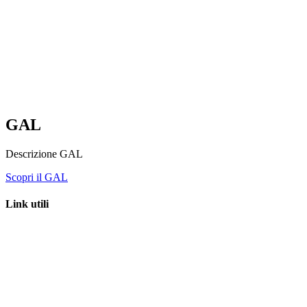
Via Tiburtina, 2 – 00019 Tivoli (Rm)
C.F. 94091980584
Mobile e whatsapp:
335 7151041 – 348 1231869 –
333 4775956
segreteria@galterresabinetiburtine.it
galterresabinetiburtine@pec.it
GAL
Descrizione GAL
Scopri il GAL
Link utili
Regione Lazio – LazioEuropa
Unione Europea
Ministero dell’agricoltura, della sovranità alimentare e delle foreste