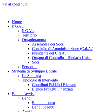
Vai al contenuto
Home
Il GAL
Il GAL
Territorio
Organigramma
Assemblea dei Soci
Consiglio di Amministrazione (C.d.A.)
Presidente del C.d.A.
Organo di Controllo – Sindaco Unico
Soci
Personale
Strategia di Sviluppo Locale
La Strategia
Tipologie di Intervento
Contributi Pubblici Ricevuti
Elenco Progetti Finanziati
Bandi e avvisi
Bandi
Bandi in corso
Bandi Scaduti
Avvisi