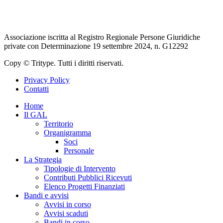
Rete Rurale Nazionale
Associazione iscritta al Registro Regionale Persone Giuridiche
private con Determinazione 19 settembre 2024, n. G12292
Copy © Tritype. Tutti i diritti riservati.
Privacy Policy
Contatti
Home
Il GAL
Territorio
Organigramma
Soci
Personale
La Strategia
Tipologie di Intervento
Contributi Pubblici Ricevuti
Elenco Progetti Finanziati
Bandi e avvisi
Avvisi in corso
Avvisi scaduti
Bandi in corso