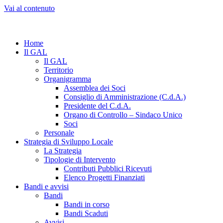
Vai al contenuto
Home
Il GAL
Il GAL
Territorio
Organigramma
Assemblea dei Soci
Consiglio di Amministrazione (C.d.A.)
Presidente del C.d.A.
Organo di Controllo – Sindaco Unico
Soci
Personale
Strategia di Sviluppo Locale
La Strategia
Tipologie di Intervento
Contributi Pubblici Ricevuti
Elenco Progetti Finanziati
Bandi e avvisi
Bandi
Bandi in corso
Bandi Scaduti
Avvisi