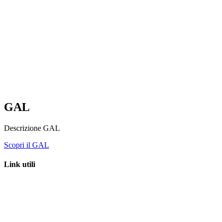
GAL “Terre Sabine e Tiburtine”
Via Tiburtina, 2 – 00019 Tivoli (Rm)
C.F. 94091980584
Mobile e whatsapp:
335 7151041 – 348 1231869 –
333 4775956
segreteria@galterresabinetiburtine.it
galterresabinetiburtine@pec.it
GAL
Descrizione GAL
Scopri il GAL
Link utili
Regione Lazio – LazioEuropa
Unione Europea
Ministero dell’agricoltura, della sovranità alimentare e delle foreste