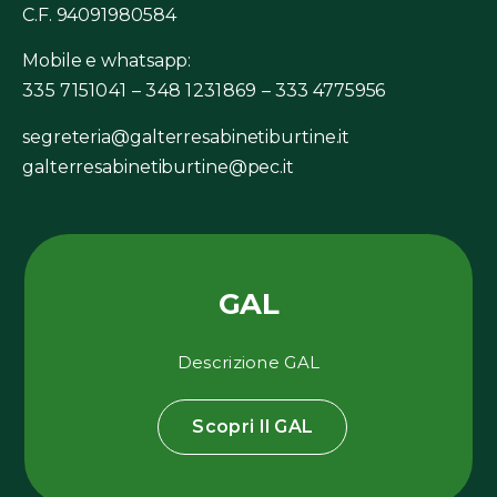
C.F. 94091980584
Mobile e whatsapp:
335 7151041 – 348 1231869 –
333 4775956
segreteria@galterresabinetiburtine.it
galterresabinetiburtine@pec.it
GAL
Descrizione GAL
Scopri Il GAL