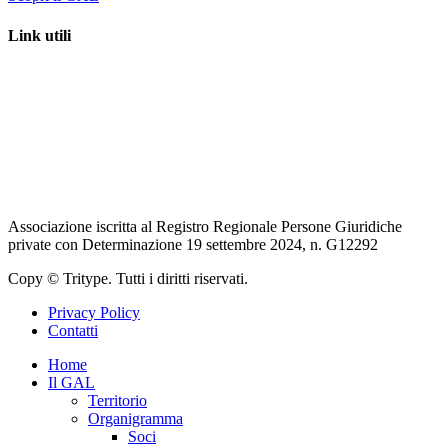
Link utili
Regione Lazio – LazioEuropa
Unione Europea
Ministero dell’agricoltura, della sovranità alimentare e delle foreste
Rete Rurale Nazionale
Associazione iscritta al Registro Regionale Persone Giuridiche
private con Determinazione 19 settembre 2024, n. G12292
Copy © Tritype. Tutti i diritti riservati.
Privacy Policy
Contatti
Home
Il GAL
Territorio
Organigramma
Soci