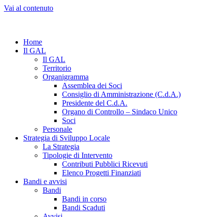
Vai al contenuto
Home
Il GAL
Il GAL
Territorio
Organigramma
Assemblea dei Soci
Consiglio di Amministrazione (C.d.A.)
Presidente del C.d.A.
Organo di Controllo – Sindaco Unico
Soci
Personale
Strategia di Sviluppo Locale
La Strategia
Tipologie di Intervento
Contributi Pubblici Ricevuti
Elenco Progetti Finanziati
Bandi e avvisi
Bandi
Bandi in corso
Bandi Scaduti
Avvisi