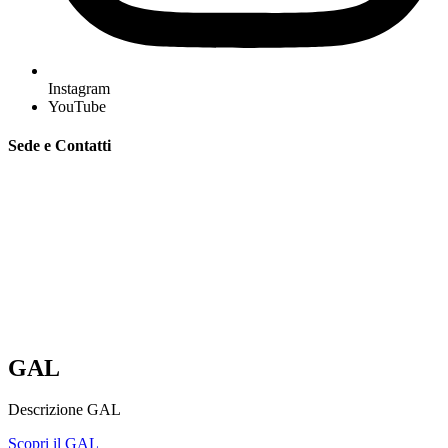
Instagram
YouTube
Sede e Contatti
GAL “Terre Sabine e Tiburtine”
Via Tiburtina, 2 – 00019 Tivoli (Rm)
C.F. 94091980584
Mobile e whatsapp:
335 7151041 – 348 1231869 –
333 4775956
segreteria@galterresabinetiburtine.it
galterresabinetiburtine@pec.it
GAL
Descrizione GAL
Scopri il GAL